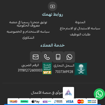
روابط تهمك
المدونة
توثيق متجرنا رسميا في منصه
معروف الحكوميه
سياسه الاستبدال او الاسترجاع
سياسه الاستخدام و الخصوصيه
طلبات التوظيف
الشكاوى
خدمة العملاء
الرقم الضريبي
السجل التجاري
311181272600003
7037369928
موثّق في منصة الأعمال